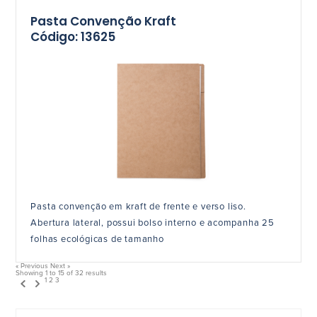
Pasta Convenção Kraft
Código: 13625
Pasta convenção em kraft de frente e verso liso.
Abertura lateral, possui bolso interno e acompanha 25
folhas ecológicas de tamanho
« Previous
Next »
Showing
1
to
15
of
32
results
1
2
3