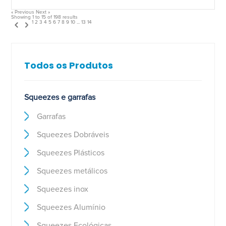
« Previous
Next »
Showing
1
to
15
of
198
results
1
2
3
4
5
6
7
8
9
10
...
13
14
Todos os Produtos
Squeezes e garrafas
Garrafas
Squeezes Dobráveis
Squeezes Plásticos
Squeezes metálicos
Squeezes inox
Squeezes Alumínio
Squeezes Ecológicas