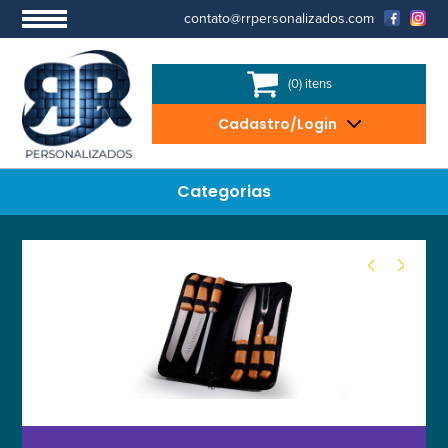
contato@rrpersonalizados.com
(0) itens
Cadastro/Login
Categorias