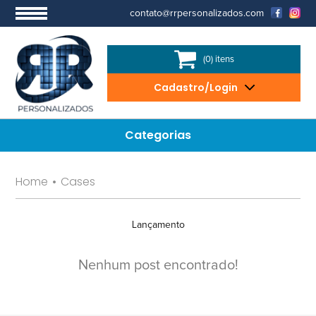
contato@rrpersonalizados.com
(0) itens
Cadastro/Login
Categorias
Home
•
Cases
Lançamento
Nenhum post encontrado!