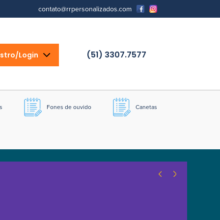
contato@rrpersonalizados.com
(51) 3307.7577
stro/Login
s
Fones de ouvido
Canetas