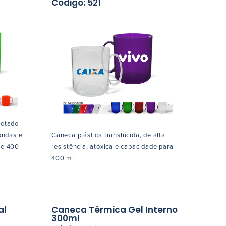
Código: 521
jetado
ondas e
Caneca plástica translúcida, de alta
de 400
resistência, atóxica e capacidade para
400 ml
al
Caneca Térmica Gel Interno
300ml