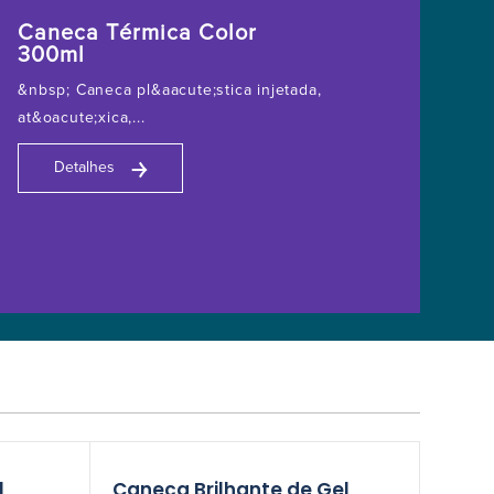
Caneca Térmica Color
300ml
&nbsp; Caneca pl&aacute;stica injetada,
at&oacute;xica,...
￫
Detalhes
l
Caneca Brilhante de Gel