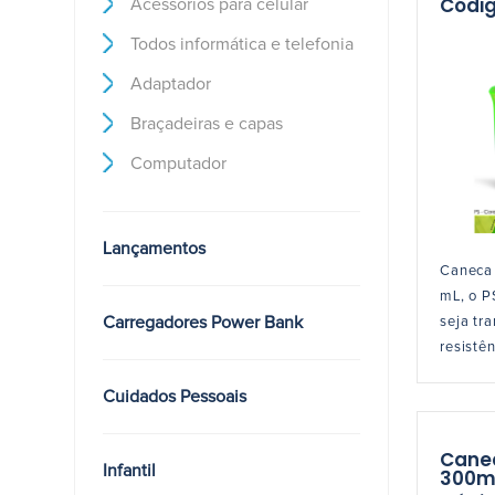
Códig
Acessórios para celular
Todos informática e telefonia
Adaptador
Braçadeiras e capas
Computador
Lançamentos
Caneca
mL, o P
Carregadores Power Bank
seja tr
resistên
Cuidados Pessoais
Canec
Infantil
300m