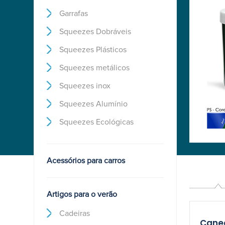
Conjunto De Xicaras Rio de
Janeiro Lisa Reta
Garrafas
Conjunto De 6 Xicaras Rio de Janeiro
Squeezes Dobráveis
Lisa Reta Sem...
Squeezes Plásticos
￫
Detalhes
Squeezes metálicos
Squeezes inox
Squeezes Alumínio
Squeezes Ecológicas
Acessórios para carros
Artigos para o verão
Cadeiras
Canec