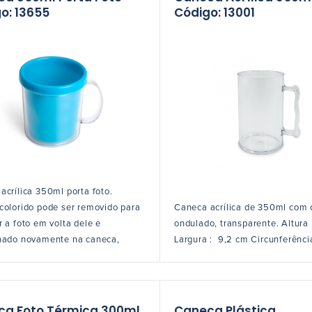
o: 13655
Código: 13001
acrílica 350ml porta foto.
colorido pode ser removido para
Caneca acrílica de 350ml com
r a foto em volta dele e
ondulado, transparente. Altura 
nado novamente na caneca,
Largura : 9,2 cm Circunferênci
ca Foto Térmica 300ml
Caneca Plástica