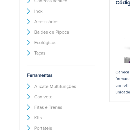
Canecas acrílico
Códig
Inox
Acesssórios
Baldes de Pipoca
Ecológicos
Taças
Caneca 
Ferramentas
formada
um refi
Alicate Multifunções
unidade
Canivete
Fitas e Trenas
Kits
Portáteis