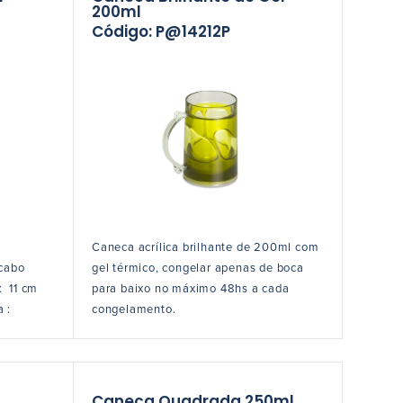
200ml
Código: P@14212P
Caneca acrílica brilhante de 200ml com
 cabo
gel térmico, congelar apenas de boca
: 11 cm
para baixo no máximo 48hs a cada
a :
congelamento.
Caneca Quadrada 250ml