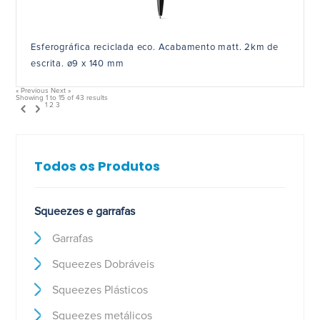
Esferográfica reciclada eco. Acabamento matt. 2km de
escrita. ø9 x 140 mm
« Previous
Next »
Showing
1
to
15
of
43
results
1
2
3
Todos os Produtos
Squeezes e garrafas
Garrafas
Squeezes Dobráveis
Squeezes Plásticos
Squeezes metálicos