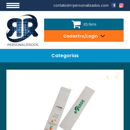
contato@rrpersonalizados.com
(0) itens
Cadastro/Login
Categorias