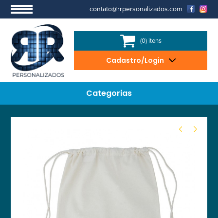
contato@rrpersonalizados.com
(0) itens
Cadastro/Login
Categorias