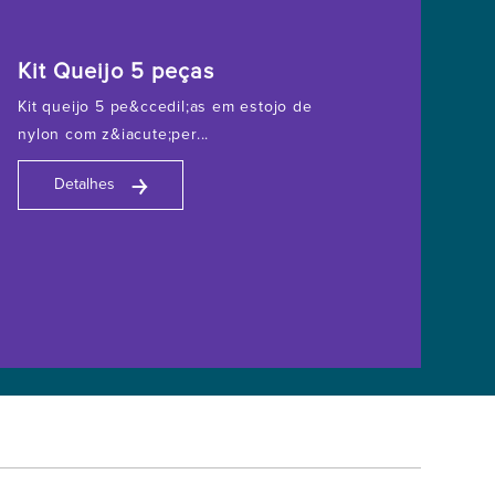
Kit Queijo 5 peças
Kit queijo 5 pe&ccedil;as em estojo de
nylon com z&iacute;per...
￫
Detalhes