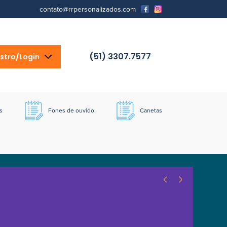
contato@rrpersonalizados.com
(51) 3307.7577
stro/Login
s
Fones de ouvido
Canetas