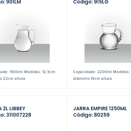
o: 901LM
Código: 915LG
ade: 1500ml Medidas: 12,5cm
Capacidade: 2200ml Medidas:
o 22cm altura
diâmetro 19cm altura
 2L LIBBEY
JARRA EMPIRE 1250ML
o: 311007228
Código: 80259