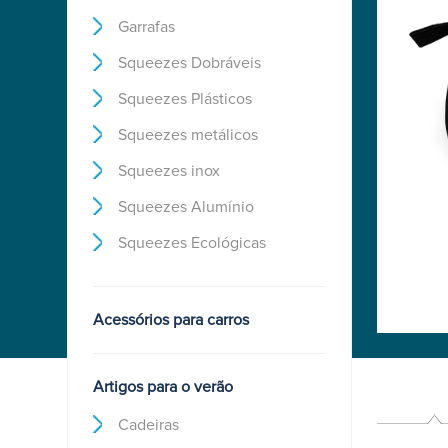
Garrafas
Squeezes Dobráveis
Bule Chá
Squeezes Plásticos
1.300ml 20x22cm...
Squeezes metálicos
￫
Detalhes
Squeezes inox
Squeezes Alumínio
Squeezes Ecológicas
Acessórios para carros
Artigos para o verão
Cadeiras